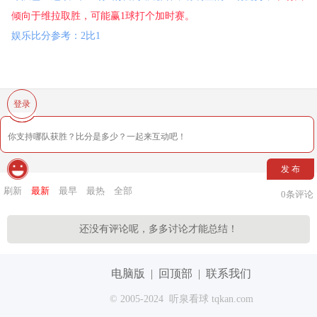
倾向于维拉取胜，可能赢1球打个加时赛。
娱乐比分参考：2比1
登录
发 布
刷新
最新
最早
最热
全部
0
条评论
还没有评论呢，多多讨论才能总结！
电脑版
|
回顶部
|
联系我们
© 2005-2024 听泉看球 tqkan.com