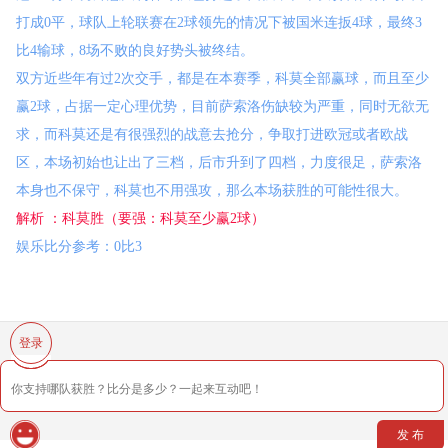
打成0平，球队上轮联赛在2球领先的情况下被国米连扳4球，最终3
比4输球，8场不败的良好势头被终结。
双方近些年有过2次交手，都是在本赛季，科莫全部赢球，而且至少
赢2球，占据一定心理优势，目前萨索洛伤缺较为严重，同时无欲无
求，而科莫还是有很强烈的战意去抢分，争取打进欧冠或者欧战
区，本场初始也让出了三档，后市升到了四档，力度很足，萨索洛
本身也不保守，科莫也不用强攻，那么本场获胜的可能性很大。
解析 ：科莫胜（要强：科莫至少赢2球）
娱乐比分参考：0比3
登录
发 布